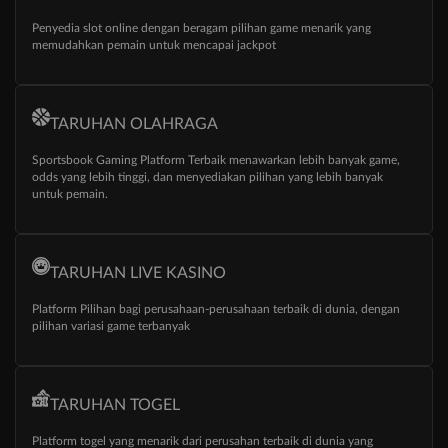
Penyedia slot online dengan beragam pilihan game menarik yang
memudahkan pemain untuk mencapai jackpot
TARUHAN OLAHRAGA
Sportsbook Gaming Platform Terbaik menawarkan lebih banyak game,
odds yang lebih tinggi, dan menyediakan pilihan yang lebih banyak
untuk pemain.
TARUHAN LIVE KASINO
Platform Pilihan bagi perusahaan-perusahaan terbaik di dunia, dengan
pilihan variasi game terbanyak
TARUHAN TOGEL
Platform togel yang menarik dari perusahan terbaik di dunia yang