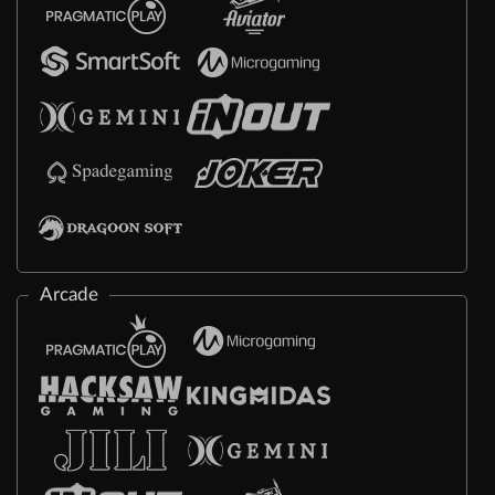
Arcade