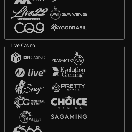
Live Casino