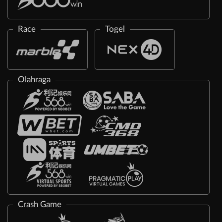
Race
Togel
Olahraga
Crash Game