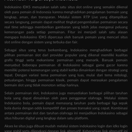
Indokasino IDKS merupakan salah satu situs slot online yang semakin dikenal
oleh para pemain di Indonesia karena menghadirkan pengalaman bermain yang
lengkap, aman, dan transparan. Melalui sistem RTP Live yang ditampilkan
secara langsung, pemain dapat melihat tingkat pengembalian permainan secara
real time sehingga memberikan gambaran yang lebih jelas mengenai peluang
kemenangan pada setiap permainan. Fitur ini menjadi salah satu alasan
mengapa Indokasino IDKS dipercaya oleh banyak pemain yang mencari situs
slot online dengan sistem yang terbuka dan fair.
Sebagai situs yang terus berkembang, Indokasino menghadirkan berbagai
pilihan permainan slot dari provider populer yang dikenal memiliki kualitas
grafis tinggi serta mekanisme permainan yang menarik. Banyak pemain
menyebut beberapa permainan di Indokasino sebagai game gacor karena
memiliki potensi kemenangan yang stabil ketika dimainkan dengan strategi yang
tepat. Dengan variasi tema permainan yang luas, mulai dari tema mitologi,
petualangan, hingga permainan klasik, pemain dapat merasakan pengalaman
bermain slot yang tidak monoton setiap harinya.
Selain permainan slot, Indokasino juga menyediakan berbagai pilihan taruhan
bola yang dapat dimainkan oleh para penggemar olahraga. Melalui sistem
Indokasino bola, pemain dapat memasang taruhan pada berbagai liga sepak
bola dunia dengan odds kompetitif dan proses transaksi yang cepat. Kombinasi
antara permainan slot dan taruhan olahraga ini menjadikan Indokasino sebagai
situs hiburan digital yang lengkap dalam satu platform.
Akses ke situs juga dibuat mudah melalui sistem indokasino login dan idks login
yang stabil serta dilengkapi dengan link alternatif. Keberadaan link alternatif ini