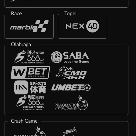
Race
Togel
Olahraga
Crash Game