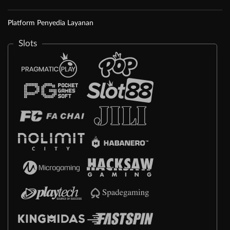
Platform Penyedia Layanan
Slots