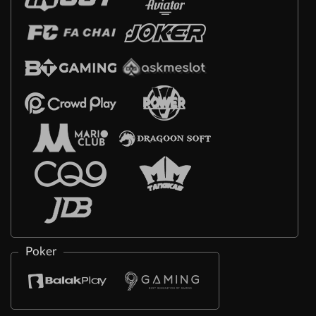
Poker