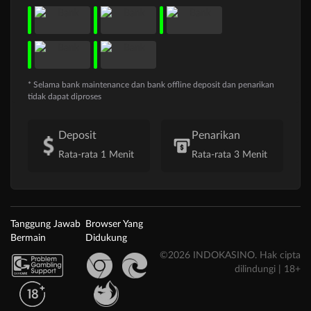
* Selama bank maintenance dan bank offline deposit dan penarikan
tidak dapat diproses
Deposit
Penarikan
Rata-rata 1 Menit
Rata-rata 3 Menit
Tanggung Jawab
Browser Yang
Bermain
Didukung
©2026 INDOKASINO. Hak cipta
dilindungi | 18+