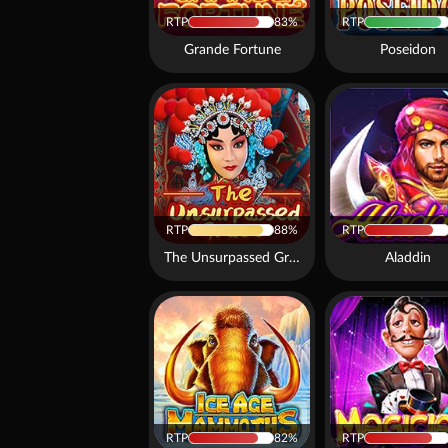
RTP
83%
RTP
Grande Fortune
Poseidon
RTP
88%
RTP
The Unsurpassed Grace
Aladdin
RTP
82%
RTP