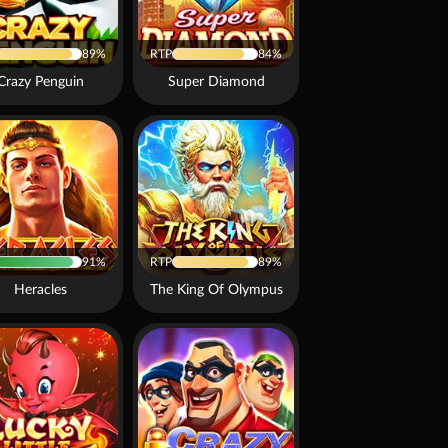
89%
RTP
84%
Crazy Penguin
Super Diamond
91%
RTP
89%
Heracles
The King Of Olympus