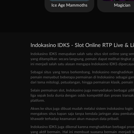
Ice Age Mammoths
Magician
Indokasino IDKS - Slot Online RTP Live & Li
Indokasino IDKS merupakan salah satu situs slot online yang s
yang ditampilkan secara langsung, pemain dapat melihat tingkat
ini menjadi salah satu alasan mengapa Indokasino IDKS dipercaya 
Sebagai situs yang terus berkembang, Indokasino menghadirkan b
pemain menyebut beberapa permainan di Indokasino sebagai game 
dari tema mitologi, petualangan, hingga permainan klasik, pemai
Selain permainan slot, Indokasino juga menyediakan berbagai pi
liga sepak bola dunia dengan odds kompetitif dan proses transak
platform.
Akses ke situs juga dibuat mudah melalui sistem indokasino login 
mengakses situs kapan saja tanpa kendala jaringan atau pembat
khawatir terhadap keamanan akun maupun data pribadi.
Indokasino IDKS juga dikenal karena menghadirkan berbagai prom
yang aktif bermain. Hal ini membuat suasana bermain menjadi 