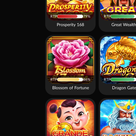
RTP
79%
RTP
Prosperity 168
Great Wealt
RTP
86%
RTP
Blossom of Fortune
Dragon Gate