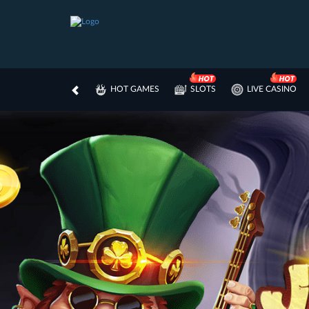
HOT GAMES
SLOTS
LIVE CASINO