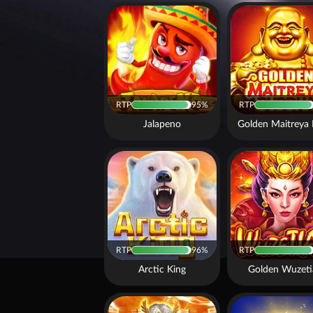
RTP
95%
RTP
Jalapeno
RTP
96%
RTP
Arctic King
Golden Wuzeti